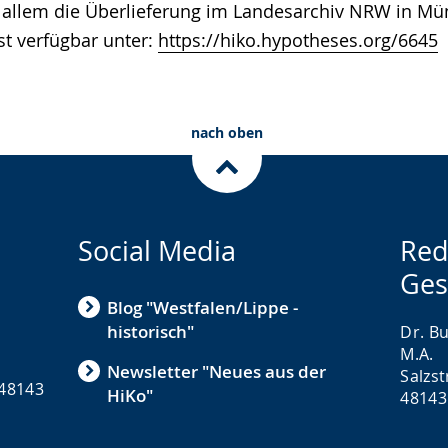
r allem die Überlieferung im Landesarchiv NRW in Mün
st verfügbar unter:
https://hiko.hypotheses.org/6645
nach oben
Social Media
Red
Ges
Blog "Westfalen/Lippe -
historisch"
Dr. Bu
M.A.
Newsletter "Neues aus der
Salzs
 48143
HiKo"
48143