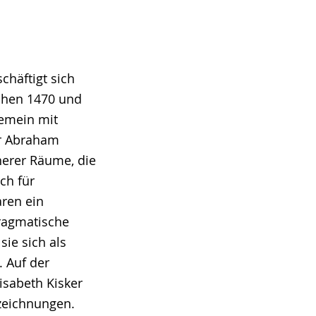
chäftigt sich
schen 1470 und
gemein mit
er Abraham
nerer Räume, die
ch für
aren ein
ragmatische
ie sich als
 Auf der
isabeth Kisker
zeichnungen.