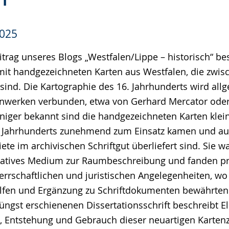
2025
rag unseres Blogs „Westfalen/Lippe – historisch“ bes
 mit handgezeichneten Karten aus Westfalen, die zwi
sind. Die Kartographie des 16. Jahrhunderts wird all
enwerken verbunden, etwa von Gerhard Mercator od
eniger bekannt sind die handgezeichneten Karten klei
6. Jahrhunderts zunehmend zum Einsatz kamen und au
ete im archivischen Schriftgut überliefert sind. Sie w
ovatives Medium zur Raumbeschreibung und fanden p
rrschaftlichen und juristischen Angelegenheiten, wo s
ilfen und Ergänzung zu Schriftdokumenten bewährten.
üngst erschienenen Dissertationsschrift beschreibt El
, Entstehung und Gebrauch dieser neuartigen Karten