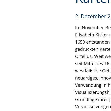
angezeigt.
2. Dezember 
Im November-Beit
Elisabeth Kisker
1650 entstanden 
gedruckten Kart
Ortelius. Weit w
seit Mitte des 1
westfälische Gebi
neuartiges, inn
Verwendung in he
Visualisierungsh
Grundlage ihrer j
Voraussetzungen