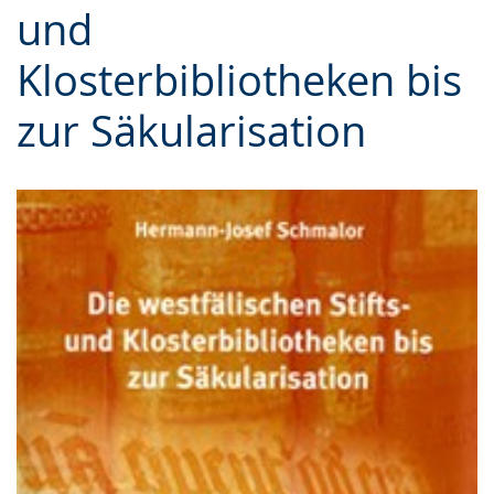
Sprache
Unterstützung.
in
und
wechseln.
Deutscher
Klosterbibliotheken bis
Gebärdensprache
wird
zur Säkularisation
angezeigt.