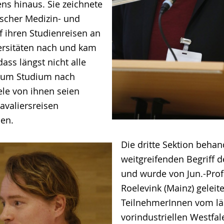
ns hinaus. Sie zeichnete
scher Medizin- und
f ihren Studienreisen an
versitäten nach und kam
ass längst nicht alle
zum Studium nach
ele von ihnen seien
avaliersreisen
en.
Die dritte Sektion behan
weitgreifenden Begriff d
und wurde von Jun.-Prof
Roelevink (Mainz) geleite
TeilnehmerInnen vom lä
vorindustriellen Westfa