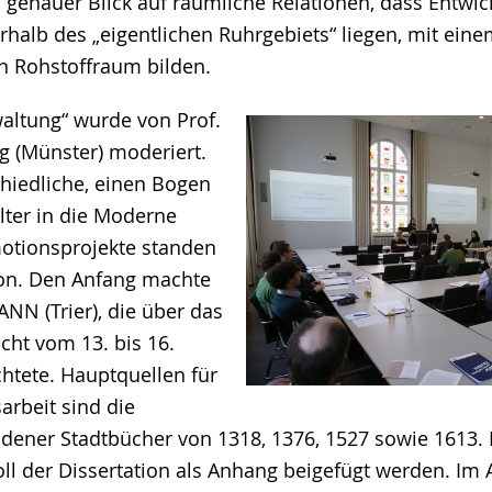
n genauer Blick auf räumliche Relationen, dass Entwi
halb des „eigentlichen Ruhrgebiets“ liegen, mit einem
n Rohstoffraum bilden.
waltung“ wurde von Prof.
ag (Münster) moderiert.
chiedliche, einen Bogen
ter in die Moderne
otionsprojekte standen
ion. Den Anfang machte
N (Trier), die über das
cht vom 13. bis 16.
chtete. Hauptquellen für
arbeit sind die
ndener Stadtbücher von 1318, 1376, 1527 sowie 1613. 
oll der Dissertation als Anhang beigefügt werden. Im