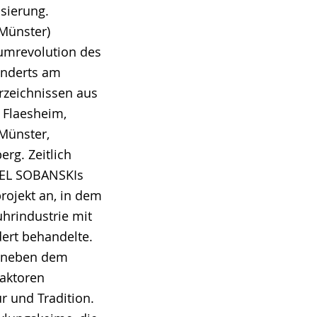
isierung.
ünster)
sumrevolution des
hunderts am
rzeichnissen aus
 Flaesheim,
 Münster,
rg. Zeitlich
IEL SOBANSKIs
rojekt an, in dem
uhrindustrie mit
dert behandelte.
s neben dem
Faktoren
ur und Tradition.