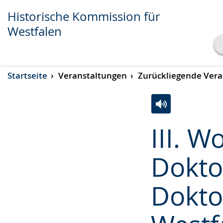
Historische Kommission für
Westfalen
Transkript anzeigen
Startseite
Veranstaltungen
Zurückliegende Vera
Abspielen
Pausieren
Zur
Aktiviere
Ein
III. W
Leichten
Audio-
Video
Sprache
Unterstützung.
in
Dokto
wechseln.
Deutscher
Gebärdensprach
Dokto
wird
angezeigt.