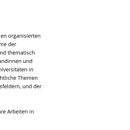
len organisierten
ume der
und thematisch
randinnen und
iversitäten in
chtliche Themen
sfeldern, und der
e
re Arbeiten in