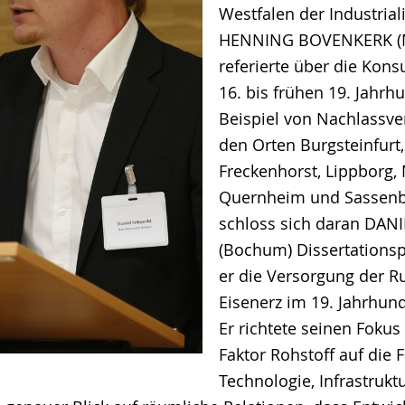
Westfalen der Industrial
HENNING BOVENKERK (M
referierte über die Kon
16. bis frühen 19. Jahr
Beispiel von Nachlassve
den Orten Burgsteinfurt,
Freckenhorst, Lippborg,
Quernheim und Sassenbe
schloss sich daran DAN
(Bochum) Dissertationsp
er die Versorgung der R
Eisenerz im 19. Jahrhun
Er richtete seinen Foku
Faktor Rohstoff auf die 
Technologie, Infrastrukt