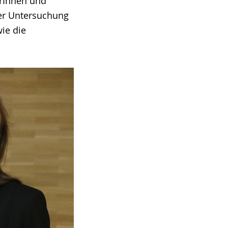
erInnen und
ser Untersuchung
wie die