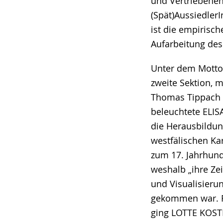
und Vertriebenen
(Spät)Aussiedler
ist die empirisch
Aufarbeitung des
Unter dem Motto
zweite Sektion, m
Thomas Tippach (
beleuchtete ELIS
die Herausbildu
westfälischen Ka
zum 17. Jahrhund
weshalb „ihre Ze
und Visualisierun
gekommen war. F
ging LOTTE KOST