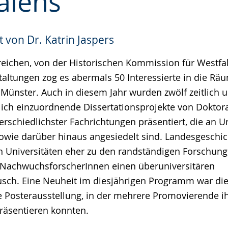
alens
 von Dr. Katrin Jaspers
reichen, von der Historischen Kommission für Westfa
altungen zog es abermals 50 Interessierte in die Rä
 Münster. Auch in diesem Jahr wurden zwölf zeitlich 
lich einzuordnende Dissertationsprojekte von Dokto
rschiedlichster Fachrichtungen präsentiert, die an Un
owie darüber hinaus angesiedelt sind. Landesgeschi
n Universitäten eher zu den randständigen Forschung
 NachwuchsforscherInnen einen überuniversitären
sch. Eine Neuheit im diesjährigen Programm war di
e Posterausstellung, in der mehrere Promovierende ih
präsentieren konnten.