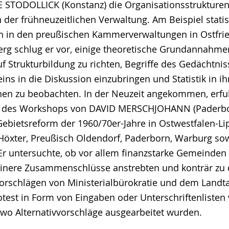
 STODOLLICK (Konstanz) die Organisationsstrukture
 der frühneuzeitlichen Verwaltung. Am Beispiel statis
 in den preußischen Kammerverwaltungen in Ostfri
g schlug er vor, einige theoretische Grundannahmen
f Strukturbildung zu richten, Begriffe des Gedächtni
ns in die Diskussion einzubringen und Statistik in ih
en zu beobachten. In der Neuzeit angekommen, erfu
n des Workshops von DAVID MERSCHJOHANN (Paderbo
bietsreform der 1960/70er-Jahre in Ostwestfalen-L
Höxter, Preußisch Oldendorf, Paderborn, Warburg so
Er untersuchte, ob vor allem finanzstarke Gemeinde
einere Zusammenschlüsse anstrebten und konträr zu
rschlägen von Ministerialbürokratie und dem Landt
otest in Form von Eingaben oder Unterschriftenlisten 
wo Alternativvorschläge ausgearbeitet wurden.