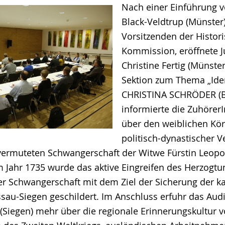
Nach einer Einführung v
Black-Veldtrup (Münster)
Vorsitzenden der Histor
Kommission, eröffnete Ju
Christine Fertig (Münster
Sektion zum Thema „Iden
CHRISTINA SCHRÖDER (
informierte die Zuhörer
über den weiblichen Kör
politisch-dynastischer 
vermuteten Schwangerschaft der Witwe Fürstin Leopo
 Jahr 1735 wurde das aktive Eingreifen des Herzogtu
er Schwangerschaft mit dem Ziel der Sicherung der k
ssau-Siegen geschildert. Im Anschluss erfuhr das Aud
Siegen) mehr über die regionale Erinnerungskultur v