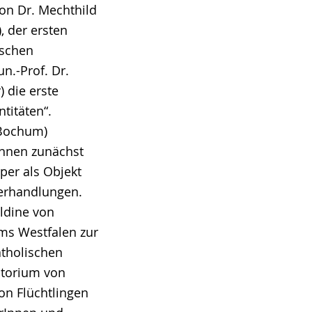
on Dr. Mechthild
, der ersten
ischen
n.-Prof. Dr.
) die erste
titäten“.
Bochum)
Innen zunächst
per als Objekt
Verhandlungen.
ldine von
ms Westfalen zur
atholischen
itorium von
on Flüchtlingen