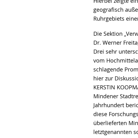
Hierbei zeigte ei
geografisch außer
Ruhrgebiets eine
Die Sektion „Ver
Dr. Werner Freit
Drei sehr unters
vom Hochmittelal
schlagende Prom
hier zur Diskuss
KERSTIN KOOPMAN
Mindener Stadtre
Jahrhundert beri
diese Forschungs
überlieferten Mi
letztgenannten s