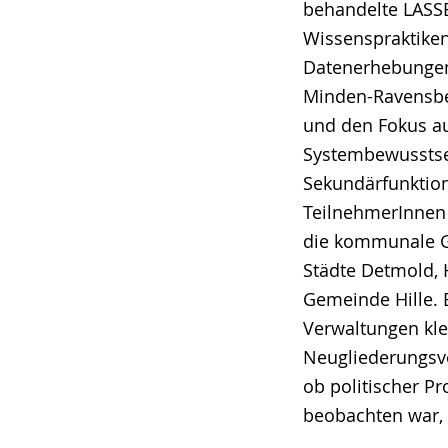
behandelte LASSE
Wissenspraktiken
Datenerhebungen
Minden-Ravensber
und den Fokus au
Systembewusstsei
Sekundärfunktion
TeilnehmerInne
die kommunale Ge
Städte Detmold, 
Gemeinde Hille. 
Verwaltungen kl
Neugliederungsvo
ob politischer Pr
beobachten war, 