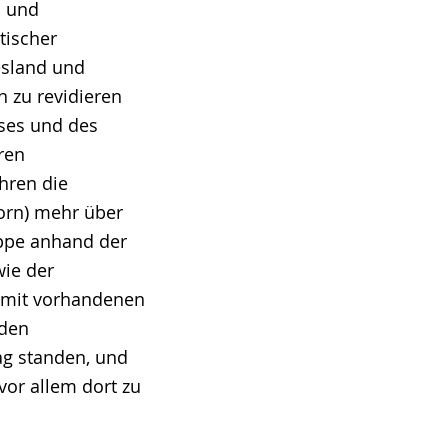
n und
tischer
esland und
 zu revidieren
sses und des
ren
hren die
rn) mehr über
ippe anhand der
wie der
n mit vorhandenen
 den
ag standen, und
vor allem dort zu