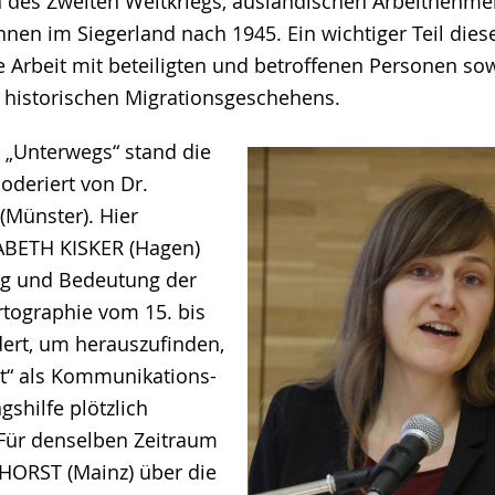
 des Zweiten Weltkriegs, ausländischen Arbeitnehm
Innen im Siegerland nach 1945. Ein wichtiger Teil die
e Arbeit mit beteiligten und betroffenen Personen so
 historischen Migrationsgeschehens.
 „Unterwegs“ stand die
oderiert von Dr.
Münster). Hier
ABETH KISKER (Hagen)
ng und Bedeutung der
rtographie vom 15. bis
ert, um herauszufinden,
it“ als Kommunikations-
gshilfe plötzlich
ür denselben Zeitraum
HORST (Mainz) über die