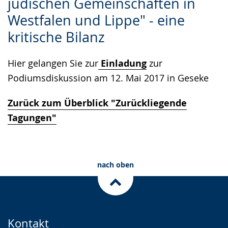
jüdischen Gemeinschaften in
Sprache
Unterstützung.
in
Westfalen und Lippe" - eine
wechseln.
Deutscher
Gebärdensprache
kritische Bilanz
wird
Hier gelangen Sie zur
Einladung
zur
angezeigt.
Podiumsdiskussion am 12. Mai 2017 in Geseke
Zurück zum Überblick "Zurückliegende
Tagungen"
nach oben
Kontakt