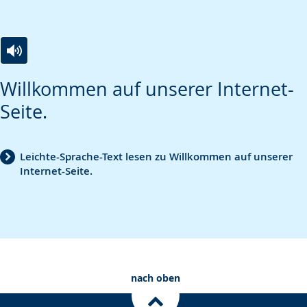
Zur
Aktiviere
Ein
Willkommen auf unserer Internet-
Leichten
Audio-
Video
Seite.
Sprache
Unterstützung.
in
wechseln.
Deutscher
Gebärdensprache
Leichte-Sprache-Text lesen zu Willkommen auf unserer
Internet-Seite.
wird
angezeigt.
nach oben