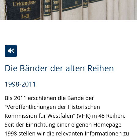
Zur
Aktiviere
Ein
Die Bänder der alten Reihen
Leichten
Audio-
Video
Sprache
Unterstützung.
in
1998-2011
wechseln.
Deutscher
Gebärdensprache
Bis 2011 erschienen die Bände der
wird
"Veröffentlichungen der Historischen
angezeigt.
Kommission für Westfalen" (VHK) in 48 Reihen.
Seit der Einrichtung einer eigenen Homepage
1998 stellen wir die relevanten Informationen zu