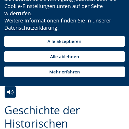
Cookie-Einstellungen unten auf der Seite
widerrufen.
Weitere Informationen finden Sie in unserer
Datenschutzerklärung
.
Alle akzeptieren
Alle ablehnen
Mehr erfahren
Zur
Aktiviere
Ein
Geschichte der
Leichten
Audio-
Video
Sprache
Unterstützung.
in
Historischen
wechseln.
Deutscher