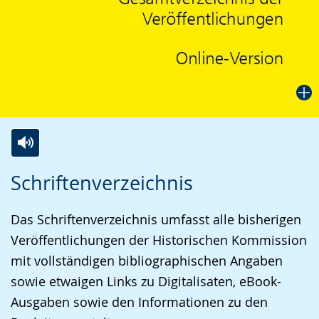
Zur
Aktiviere
Ein
Schriftenverzeichnis
Leichten
Audio-
Video
Sprache
Unterstützung.
in
Das Schriftenverzeichnis umfasst alle bisherigen
wechseln.
Deutscher
Veröffentlichungen der Historischen Kommission
Gebärdensprache
mit vollständigen bibliographischen Angaben
wird
sowie etwaigen Links zu Digitalisaten, eBook-
angezeigt.
Ausgaben sowie den Informationen zu den