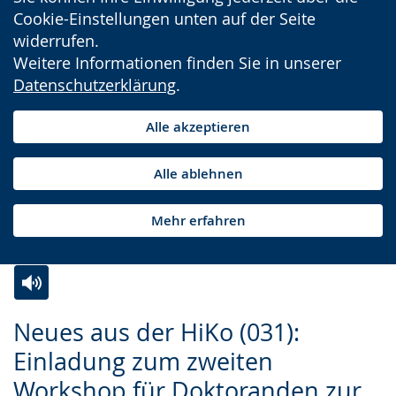
Cookie-Einstellungen unten auf der Seite
widerrufen.
Weitere Informationen finden Sie in unserer
Datenschutzerklärung
.
Alle akzeptieren
Alle ablehnen
Mehr erfahren
Zur
Aktiviere
Ein
Neues aus der HiKo (031):
Leichten
Audio-
Video
Einladung zum zweiten
Sprache
Unterstützung.
in
Workshop für Doktoranden zur
wechseln.
Deutscher