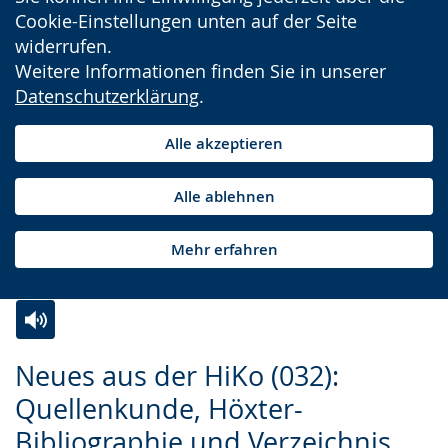
Cookie-Einstellungen unten auf der Seite
widerrufen.
Weitere Informationen finden Sie in unserer
Datenschutzerklärung
.
Alle akzeptieren
Alle ablehnen
Mehr erfahren
Zur
Aktiviere
Ein
Neues aus der HiKo (032):
Leichten
Audio-
Video
Quellenkunde, Höxter-
Sprache
Unterstützung.
in
Bibliographie und Verzeichnis
wechseln.
Deutscher