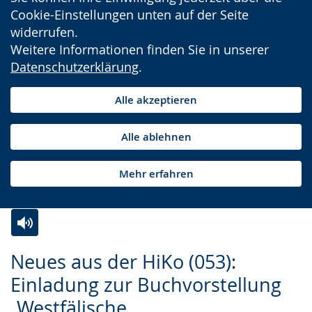
Cookie-Einstellungen unten auf der Seite
widerrufen.
Weitere Informationen finden Sie in unserer
Datenschutzerklärung
.
Alle akzeptieren
Alle ablehnen
Mehr erfahren
Zur
Aktiviere
Ein
Neues aus der HiKo (053):
Leichten
Audio-
Video
Einladung zur Buchvorstellung
Sprache
Unterstützung.
in
„Westfälische
wechseln.
Deutscher