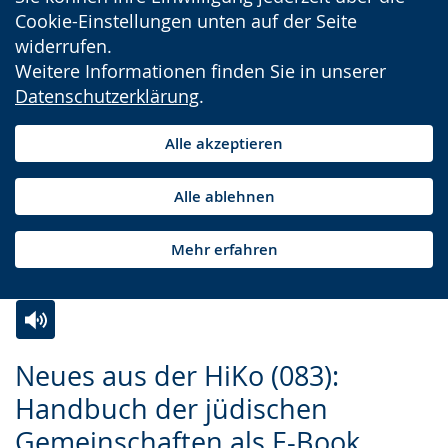
Cookie-Einstellungen unten auf der Seite
widerrufen.
Weitere Informationen finden Sie in unserer
Datenschutzerklärung
.
Alle akzeptieren
Alle ablehnen
Mehr erfahren
Zur
Aktiviere
Ein
Neues aus der HiKo (083):
Leichten
Audio-
Video
Handbuch der jüdischen
Sprache
Unterstützung.
in
Gemeinschaften als E-Book
wechseln.
Deutscher