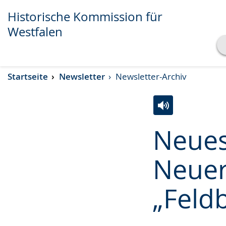
Historische Kommission für
Westfalen
Transkript anzeigen
Startseite
Newsletter
Newsletter-Archiv
Abspielen
Pausieren
Zur
Aktiviere
Ein
Neues
Leichten
Audio-
Video
Sprache
Unterstützung.
in
Neuer
wechseln.
Deutscher
Gebärdensprach
„Feld
wird
angezeigt.