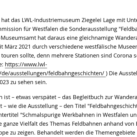
hat das LWL-Industriemuseum Ziegelei Lage mit Unte
mission für Westfalen die Sonderausstellung "Feldb
L-Museumsamt hat daraus eine gleichnamige Wandera
seit März 2021 durch verschiedene westfälische Museen
touren sollte, denn mehrere Stationen sind Corona 
e:
https://www.lwl-
e/ausstellungen/feldbahngeschichten/
) Die Ausst
023 zu sehen sein.
n ist – etwas verspätet – das Begleitbuch zur Wander
ägt – wie die Ausstellung – den Titel "Feldbahngeschic
ntertitel "Schmalspurige Werkbahnen in Westfalen un
e ganze Vielfalt des Themas Feldbahnen anhand von 
ppe zu zeigen. Behandelt werden die Themengebiete 