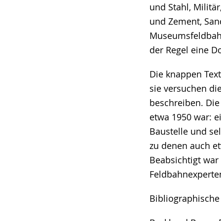
und Stahl, Militä
und Zement, San
Museumsfeldbahne
der Regel eine D
Die knappen Text
sie versuchen di
beschreiben. Die
etwa 1950 war: e
Baustelle und se
zu denen auch et
Beabsichtigt war 
Feldbahnexperten
Bibliographische