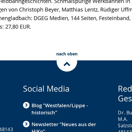
 Feldbahngeschichten. Schmalspurige Werkbahnen in
ägen von Christoph Beyer, Matthias Lentz, Rüdiger Uf
ngladbach: DGEG Medien, 144 Seiten, Festeinband, 
s: 27,80 EUR.
nach oben
Social Media
Red
Ges
Blog "Westfalen/Lippe -
historisch"
Dr. Bu
M.A.
Newsletter "Neues aus der
Salzs
 48143
HiKo"