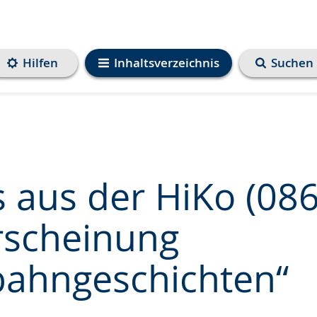
Hilfen
Inhaltsverzeichnis
Suchen
 aus der HiKo (086
scheinung
e
bahngeschichten“