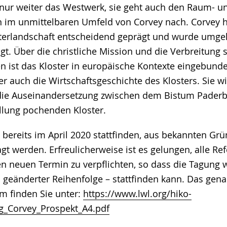
 nur weiter das Westwerk, sie geht auch den Raum- u
 im unmittelbaren Umfeld von Corvey nach. Corvey ha
erlandschaft entscheidend geprägt und wurde umgek
. Über die christliche Mission und die Verbreitung s
n ist das Kloster in europäische Kontexte eingebund
her auch die Wirtschaftsgeschichte des Klosters. Sie 
die Auseinandersetzung zwischen dem Bistum Pader
llung pochenden Kloster.
e bereits im April 2020 stattfinden, aus bekannten Gr
agt werden. Erfreulicherweise ist es gelungen, alle R
en neuen Termin zu verpflichten, so dass die Tagung w
s geänderter Reihenfolge – stattfinden kann. Das gen
 finden Sie unter:
https://www.lwl.org/hiko-
_Corvey_Prospekt_A4.pdf