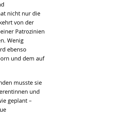
nd
t nicht nur die
ehrt von der
einer Patrozinien
en. Wenig
wird ebenso
born und dem auf
ünden musste sie
eferentinnen und
ie geplant –
aue