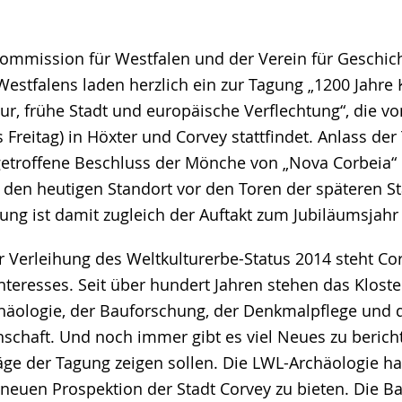
Kommission für Westfalen und der Verein für Geschic
estfalens laden herzlich ein zur Tagung „1200 Jahre
ur, frühe Stadt und europäische Verflechtung“, die vo
 Freitag) in Höxter und Corvey stattfindet. Anlass der
getroffene Beschluss der Mönche von „Nova Corbeia“ 
 den heutigen Standort vor den Toren der späteren St
ung ist damit zugleich der Auftakt zum Jubiläumsjahr 
er Verleihung des Weltkulturerbe-Status 2014 steht Co
nteresses. Seit über hundert Jahren stehen das Kloste
häologie, der Bauforschung, der Denkmalpflege und 
schaft. Und noch immer gibt es viel Neues zu bericht
räge der Tagung zeigen sollen. Die LWL-Archäologie ha
 neuen Prospektion der Stadt Corvey zu bieten. Die 