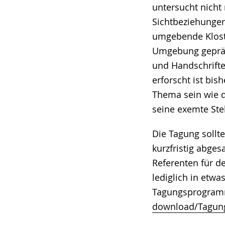
untersucht nicht
Sichtbeziehungen
umgebende Klost
Umgebung geprägt
und Handschrifte
erforscht ist bis
Thema sein wie 
seine exemte Ste
Die Tagung sollt
kurzfristig abges
Referenten für d
lediglich in etwa
Tagungsprogramm
download/Tagung