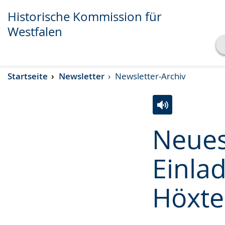
Historische Kommission für
Westfalen
Transkript anzeigen
Startseite
Newsletter
Newsletter-Archiv
Abspielen
Pausieren
Zur
Aktiviere
Ein
Neues
Leichten
Audio-
Video
Sprache
Unterstützung.
in
Einla
wechseln.
Deutscher
Gebärdensprach
Höxte
wird
angezeigt.