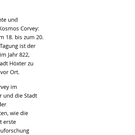
hte und
 Kosmos Corvey:
m 18. bis zum 20.
 Tagung ist der
im Jahr 822,
adt Höxter zu
vor Ort.
rvey im
r und die Stadt
der
en, wie die
t erste
Bauforschung