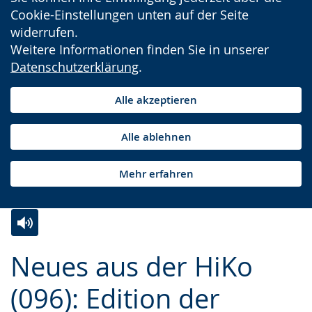
Cookie-Einstellungen unten auf der Seite
widerrufen.
Weitere Informationen finden Sie in unserer
Datenschutzerklärung
.
Alle akzeptieren
Alle ablehnen
Mehr erfahren
Zur
Aktiviere
Ein
Neues aus der HiKo
Leichten
Audio-
Video
Sprache
Unterstützung.
in
(096): Edition der
wechseln.
Deutscher