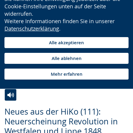
Cookie-Einstellungen unten auf der Seite
widerrufen.
Weitere Informationen finden Sie in unserer
Datenschutzerklärung
.
Alle akzeptieren
Alle ablehnen
Mehr erfahren
Zur
Aktiviere
Ein
Neues aus der HiKo (111):
Leichten
Audio-
Video
Neuerscheinung Revolution in
Sprache
Unterstützung.
in
Westfalen und Lippe 1848
wechseln.
Deutscher