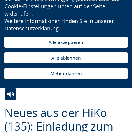
Cookie-Einstellungen unten auf der Seite
widerrufen.
Weitere Informationen finden Sie in unserer
Datenschutzerklärung
.
Alle akzeptieren
Alle ablehnen
Mehr erfahren
Zur
Aktiviere
Ein
Neues aus der HiKo
Leichten
Audio-
Video
Sprache
Unterstützung.
in
(135): Einladung zum
wechseln.
Deutscher