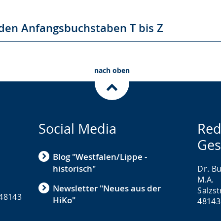
den Anfangsbuchstaben T bis Z
nach oben
Social Media
Red
Ges
Blog "Westfalen/Lippe -
historisch"
Dr. Bu
M.A.
Newsletter "Neues aus der
Salzs
 48143
HiKo"
48143