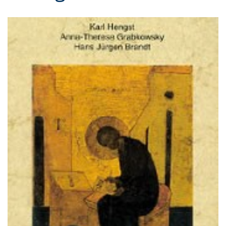
Gebärdensprache
wird
angezeigt.