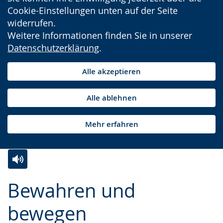
Cookie-Einstellungen unten auf der Seite
widerrufen.
Weitere Informationen finden Sie in unserer
Datenschutzerklärung
.
Alle akzeptieren
Alle ablehnen
Mehr erfahren
Zur
Aktiviere
Ein
Bewahren und
Leichten
Audio-
Video
Sprache
Unterstützung.
in
bewegen
wechseln.
Deutscher