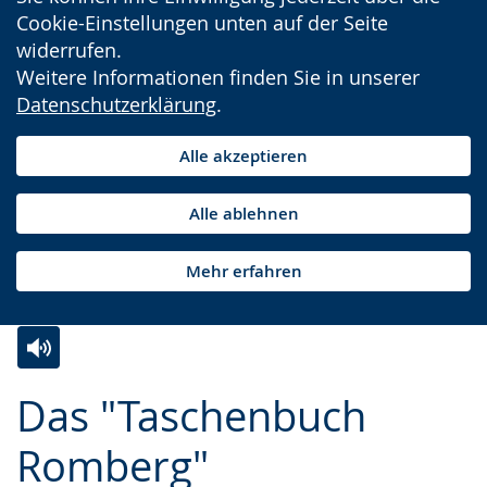
Cookie-Einstellungen unten auf der Seite
widerrufen.
Weitere Informationen finden Sie in unserer
Datenschutzerklärung
.
Alle akzeptieren
Alle ablehnen
Mehr erfahren
Zur
Aktiviere
Ein
Das "Taschenbuch
Leichten
Audio-
Video
Sprache
Unterstützung.
in
Romberg"
wechseln.
Deutscher