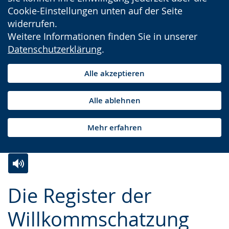
Cookie-Einstellungen unten auf der Seite
widerrufen.
Weitere Informationen finden Sie in unserer
Datenschutzerklärung
.
Alle akzeptieren
Alle ablehnen
Mehr erfahren
Zur
Aktiviere
Ein
Die Register der
Leichten
Audio-
Video
Sprache
Unterstützung.
in
Willkommschatzung
wechseln.
Deutscher