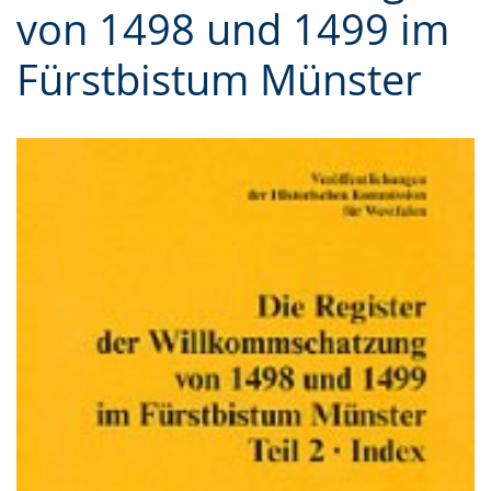
von 1498 und 1499 im
Gebärdensprache
wird
Fürstbistum Münster
angezeigt.