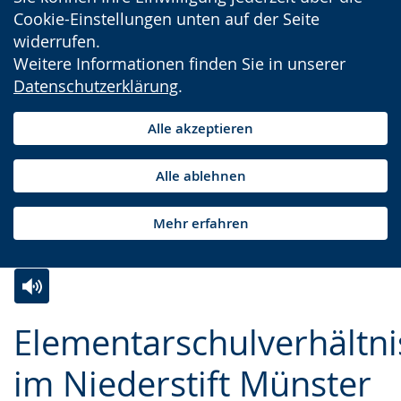
Cookie-Einstellungen unten auf der Seite
widerrufen.
Weitere Informationen finden Sie in unserer
Datenschutzerklärung
.
Alle akzeptieren
Alle ablehnen
Mehr erfahren
Zur
Aktiviere
Ein
Elementarschulverhältni
Leichten
Audio-
Video
Sprache
Unterstützung.
in
im Niederstift Münster
wechseln.
Deutscher