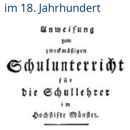
im 18. Jahrhundert
Gebärdensprache
wird
angezeigt.