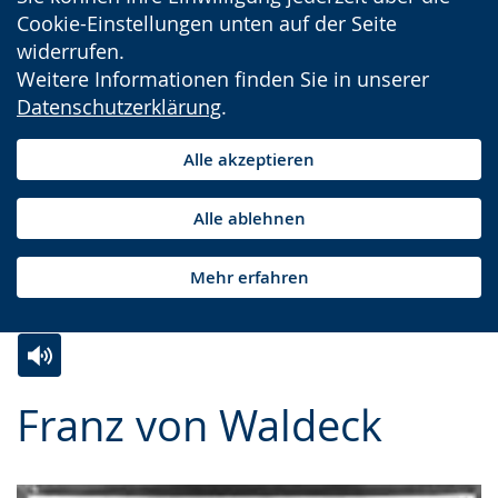
Cookie-Einstellungen unten auf der Seite
widerrufen.
Weitere Informationen finden Sie in unserer
Datenschutzerklärung
.
Alle akzeptieren
Alle ablehnen
Mehr erfahren
Zur
Aktiviere
Ein
Franz von Waldeck
Leichten
Audio-
Video
Sprache
Unterstützung.
in
wechseln.
Deutscher