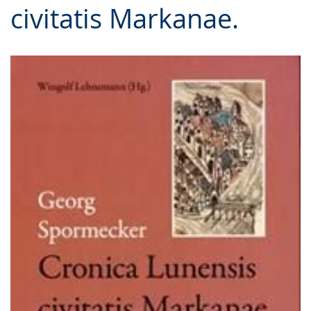
civitatis Markanae.
Gebärdensprache
wird
angezeigt.