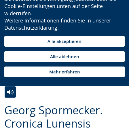
Cookie-Einstellungen unten auf der Seite
widerrufen.
Weitere Informationen finden Sie in unserer
Datenschutzerklärung
.
Alle akzeptieren
Alle ablehnen
Mehr erfahren
Zur
Aktiviere
Ein
Georg Spormecker.
Leichten
Audio-
Video
Sprache
Unterstützung.
in
Cronica Lunensis
wechseln.
Deutscher