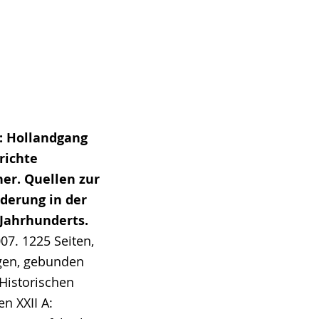
r
): Hollandgang
richte
her. Quellen zur
derung in der
 Jahrhunderts.
07. 1225 Seiten,
gen, gebunden
 Historischen
n XXII A: