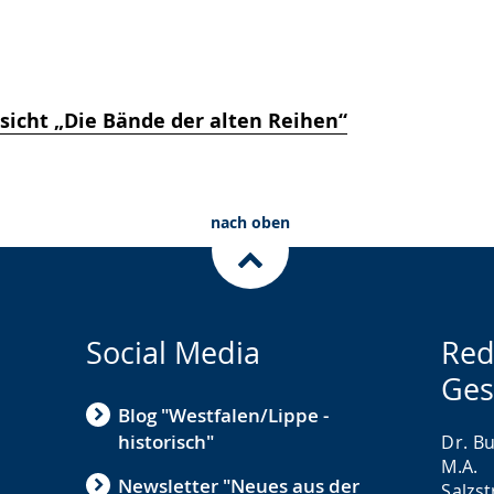
sicht „Die Bände der alten Reihen“
nach oben
Social Media
Red
Ges
Blog "Westfalen/Lippe -
historisch"
Dr. Bu
M.A.
Newsletter "Neues aus der
Salzs