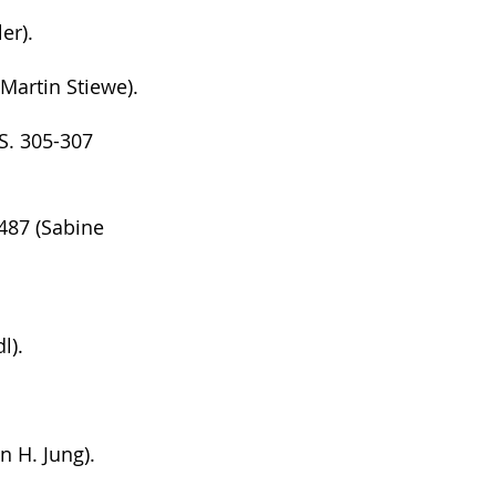
er).
Martin Stiewe).
S. 305-307
487 (Sabine
l).
n H. Jung).