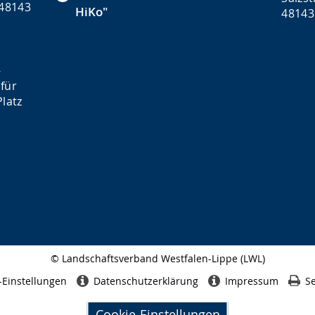
 48143
HiKo"
48143
-
für
latz
© Landschaftsverband Westfalen-Lippe (LWL)
Seitenabschluss
-Einstellungen
Datenschutzerklärung
Impressum
Se
Cookie-Einstellungen