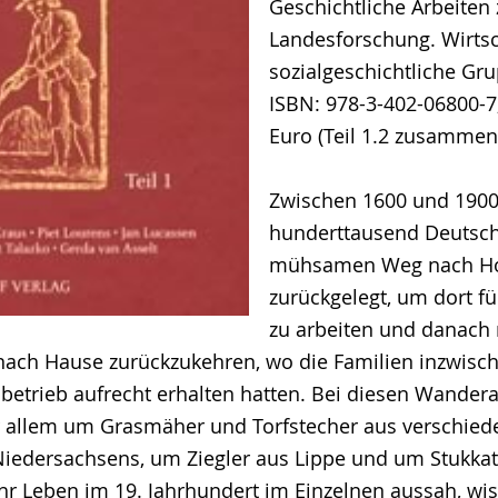
Geschichtliche Arbeiten 
Landesforschung. Wirtsc
sozialgeschichtliche Gr
ISBN: 978-3-402-06800-7;
Euro (Teil 1.2 zusammen
Zwischen 1600 und 1900
hunderttausend Deutsc
mühsamen Weg nach Ho
zurückgelegt, um dort f
zu arbeiten und danach
nach Hause zurückzukehren, wo die Familien inzwisc
nbetrieb aufrecht erhalten hatten. Bei diesen Wandera
r allem um Grasmäher und Torfstecher aus verschied
iedersachsens, um Ziegler aus Lippe und um Stukka
hr Leben im 19. Jahrhundert im Einzelnen aussah, wi