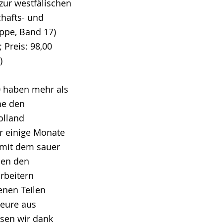
zur westfälischen
hafts- und
uppe, Band 17)
 Preis: 98,00
)
 haben mehr als
he den
lland
ür einige Monate
 mit dem sauer
hen den
rbeitern
enen Teilen
teure aus
ssen wir dank