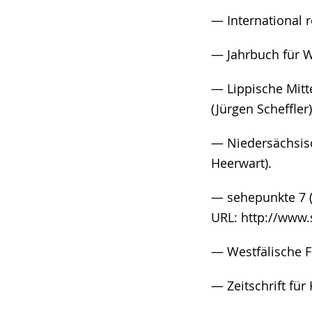
— International re
— Jahrbuch für We
— Lippische Mitt
(Jürgen Scheffler)
— Niedersächsisc
Heerwart).
— sehepunkte 7 (2
URL: http://www.
— Westfälische F
— Zeitschrift für