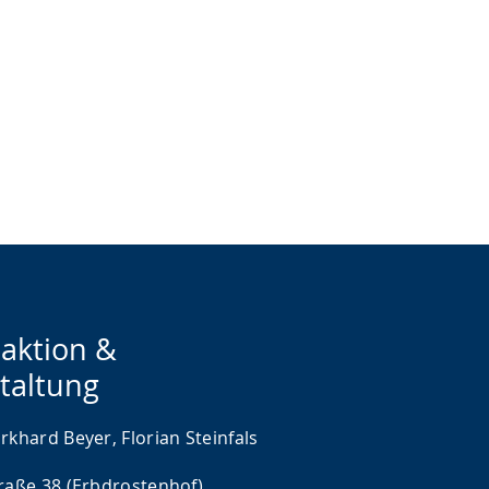
aktion &
taltung
rkhard Beyer, Florian Steinfals
traße 38 (Erbdrostenhof)