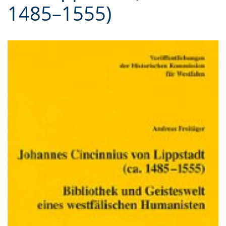
1485–1555)
Gebärdensprache
wird
angezeigt.