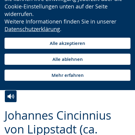
Cookie-Einstellungen unten auf der Seite
widerrufen.
Weitere Informationen finden Sie in unserer
Datenschutzerklärung
.
Alle akzeptieren
Alle ablehnen
Mehr erfahren
Zur
Aktiviere
Ein
Johannes Cincinnius
Leichten
Audio-
Video
Sprache
Unterstützung.
in
von Lippstadt (ca.
wechseln.
Deutscher