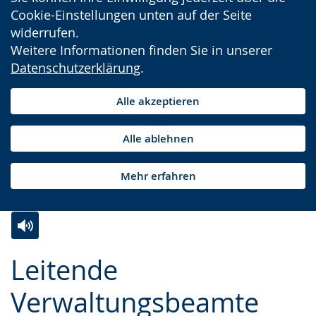
Cookie-Einstellungen unten auf der Seite
widerrufen.
Weitere Informationen finden Sie in unserer
Datenschutzerklärung
.
Alle akzeptieren
Alle ablehnen
Mehr erfahren
Zur
Aktiviere
Ein
Leitende
Leichten
Audio-
Video
Sprache
Unterstützung.
in
Verwaltungsbeamte
wechseln.
Deutscher