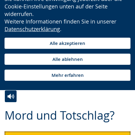
Cookie-Einstellungen unten auf der Seite
widerrufen.
Weitere Informationen finden Sie in unserer
Datenschutzerklärung
.
Alle akzeptieren
Alle ablehnen
Mehr erfahren
Zur
Aktiviere
Ein
Mord und Totschlag?
Leichten
Audio-
Video
Sprache
Unterstützung.
in
wechseln.
Deutscher