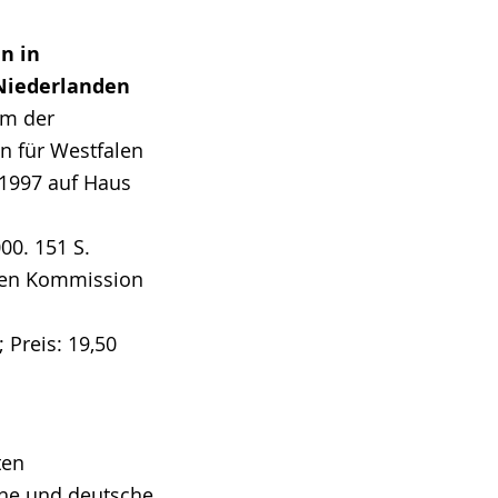
en in
Niederlanden
um der
n für Westfalen
1997 auf Haus
00. 151 S.
chen Kommission
 Preis: 19,50
ten
che und deutsche