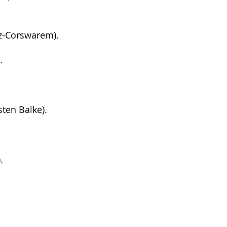
oz-Corswarem).
.
ten Balke).
.