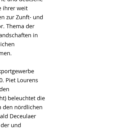
 ihrer weit
en zur Zunft- und
r. Thema der
andschaften in
lichen
umen.
Exportgewerbe
0. Piet Lourens
 den
t) beleuchtet die
n den nördlichen
ald Deceulaer
ider und