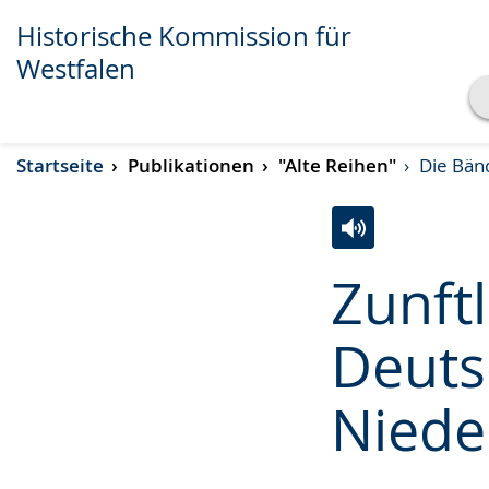
Historische Kommission für
Westfalen
Transkript anzeigen
Startseite
Publikationen
"Alte Reihen"
Die Bänd
Abspielen
Pausieren
Zur
Aktiviere
Ein
Zunft
Leichten
Audio-
Video
Sprache
Unterstützung.
in
Deuts
wechseln.
Deutscher
Gebärdensprach
Niede
wird
angezeigt.