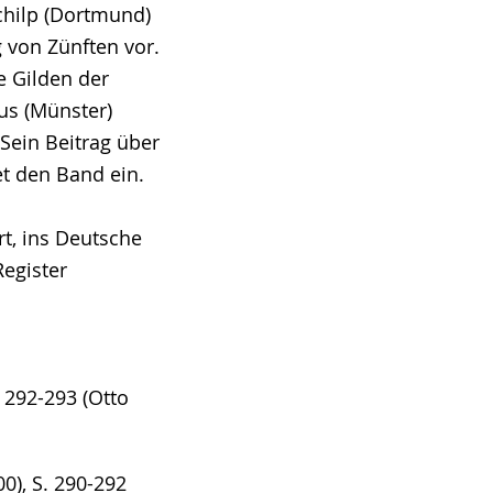
chilp (Dortmund)
 von Zünften vor.
e Gilden der
us (Münster)
 Sein Beitrag über
et den Band ein.
rt, ins Deutsche
egister
 292-293 (Otto
0), S. 290-292