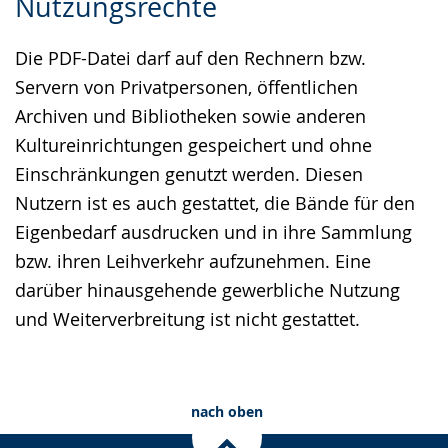
Nutzungsrechte
Leichten
Audio-
Video
Sprache
Unterstützung.
in
Die PDF-Datei darf auf den Rechnern bzw.
wechseln.
Deutscher
Servern von Privatpersonen, öffentlichen
Gebärdensprache
Archiven und Bibliotheken sowie anderen
wird
Kultureinrichtungen gespeichert und ohne
angezeigt.
Einschränkungen genutzt werden. Diesen
Nutzern ist es auch gestattet, die Bände für den
Eigenbedarf ausdrucken und in ihre Sammlung
bzw. ihren Leihverkehr aufzunehmen. Eine
darüber hinausgehende gewerbliche Nutzung
und Weiterverbreitung ist nicht gestattet.
nach oben