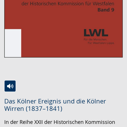
Zur
Aktiviere
Ein
Das Kölner Ereignis und die Kölner
Leichten
Audio-
Video
Wirren (1837–1841)
Sprache
Unterstützung.
in
wechseln.
Deutscher
In der Reihe XXII der Historischen Kommission