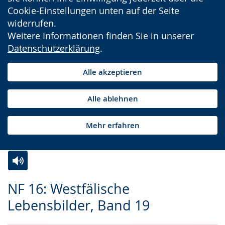
Cookie-Einstellungen unten auf der Seite
widerrufen.
Weitere Informationen finden Sie in unserer
Datenschutzerklärung
.
Alle akzeptieren
Alle ablehnen
Mehr erfahren
Zur
Aktiviere
Ein
NF 16: Westfälische
Leichten
Audio-
Video
Lebensbilder, Band 19
Sprache
Unterstützung.
in
wechseln.
Deutscher