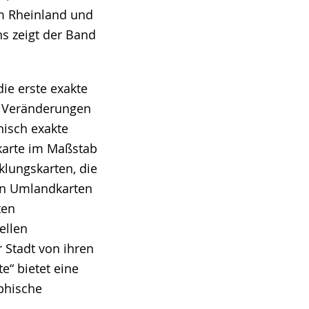
m Rheinland und
ns zeigt der Band
die erste exakte
en Veränderungen
hisch exakte
karte im Maßstab
klungskarten, die
en Umlandkarten
ten
ellen
 Stadt von ihren
e“ bietet eine
phische