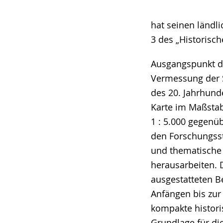
hat seinen ländl
3 des „Historisch
Ausgangspunkt des
Vermessung der S
des 20. Jahrhund
Karte im Maßstab
1 : 5.000 gegenü
den Forschungss
und thematische 
herausarbeiten. D
ausgestatteten B
Anfängen bis zur 
kompakte histori
Grundlage für di