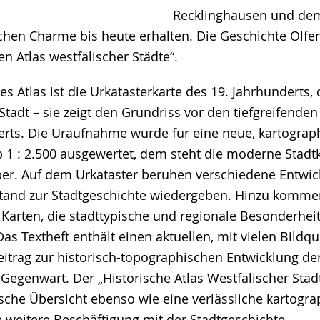
Recklinghausen und de
ichen Charme bis heute erhalten. Die Geschichte Olfe
en Atlas westfälischer Städte“.
 Atlas ist die Urkatasterkarte des 19. Jahrhunderts, 
tadt – sie zeigt den Grundriss vor den tiefgreifend
erts. Die Uraufnahme wurde für eine neue, kartograp
 1 : 2.500 ausgewertet, dem steht die moderne Stadt
ber. Auf dem Urkataster beruhen verschiedene Entwic
tand zur Stadtgeschichte wiedergeben. Hinzu komm
Karten, die stadttypische und regionale Besonderhei
as Textheft enthält einen aktuellen, mit vielen Bildqu
eitrag zur historisch-topographischen Entwicklung der
Gegenwart. Der „Historische Atlas Westfälischer Städt
sche Übersicht ebenso wie eine verlässliche kartogra
e weitere Beschäftigung mit der Stadtgeschichte.