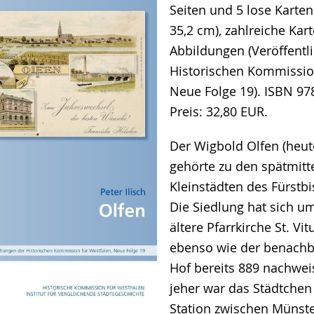
Seiten und 5 lose Karten
35,2 cm), zahlreiche Kar
Abbildungen (Veröffentl
Historischen Kommission
Neue Folge 19). ISBN 97
Preis: 32,80 EUR.
Der Wigbold Olfen (heut
gehörte zu den spätmitte
Kleinstädten des Fürstb
Die Siedlung hat sich u
ältere Pfarrkirche St. Vit
ebenso wie der benachba
Hof bereits 889 nachweis
jeher war das Städtchen
Station zwischen Münste