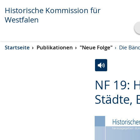
Historische Kommission für
Westfalen
Transkript anzeigen
Startseite
Publikationen
"Neue Folge"
Die Bän
Abspielen
Pausieren
Zur
Aktiviere
Ein
NF 19: H
Leichten
Audio-
Video
Sprache
Unterstützung.
in
Städte, 
wechseln.
Deutscher
Gebärdensprach
wird
angezeigt.