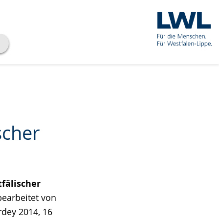
scher
tfälischer
 bearbeitet von
rdey 2014, 16