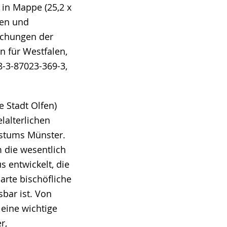
 in Mappe (25,2 x
ten und
ichungen der
 für Westfalen,
8-3-87023-369-3,
e Stadt Olfen)
lalterlichen
istums Münster.
m die wesentlich
us entwickelt, die
rte bischöfliche
bar ist. Von
 eine wichtige
r,