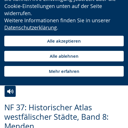
Cookie-Einstellungen unten auf der Seite
widerrufen.
Weitere Informationen finden Sie in unserer
Datenschutzerklärung
.
Alle akzeptieren
Alle ablehnen
Mehr erfahren
Zur
Aktiviere
Ein
NF 37: Historischer Atlas
Leichten
Audio-
Video
westfälischer Städte, Band 8:
Sprache
Unterstützung.
in
Menden
wechseln.
Deutscher