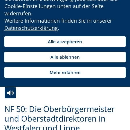
Cookie-Einstellungen unten auf der Seite
widerrufen.
Weitere Informationen finden Sie in unserer
Datenschutzerklärung
.
Alle akzeptieren
Alle ablehnen
Mehr erfahren
Zur
Aktiviere
Ein
NF 50: Die Oberbürgermeister
Leichten
Audio-
Video
und Oberstadtdirektoren in
Sprache
Unterstützung.
in
Westfalen und Lippe
wechseln.
Deutscher