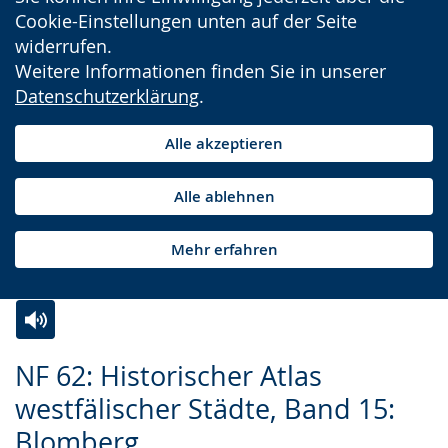
Cookie-Einstellungen unten auf der Seite
widerrufen.
Weitere Informationen finden Sie in unserer
Datenschutzerklärung
.
Alle akzeptieren
Alle ablehnen
Mehr erfahren
Zur
Aktiviere
Ein
NF 62: Historischer Atlas
Leichten
Audio-
Video
westfälischer Städte, Band 15:
Sprache
Unterstützung.
in
Blomberg
wechseln.
Deutscher