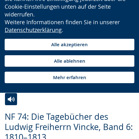
Cookie-Einstellungen unten auf der Seite
widerrufen.
Weitere Informationen finden Sie in unserer
Datenschutzerklärung
.
Alle akzeptieren
Alle ablehnen
Mehr erfahren
Zur
Aktiviere
Ein
NF 74: Die Tagebücher des
Leichten
Audio-
Video
Ludwig Freiherrn Vincke, Band 6:
Sprache
Unterstützung.
in
1810–1813
wechseln.
Deutscher