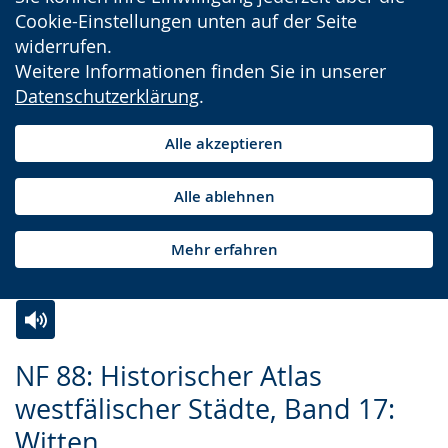
Cookie-Einstellungen unten auf der Seite
widerrufen.
Weitere Informationen finden Sie in unserer
Datenschutzerklärung
.
Alle akzeptieren
Alle ablehnen
Mehr erfahren
Zur
Aktiviere
Ein
NF 88: Historischer Atlas
Leichten
Audio-
Video
westfälischer Städte, Band 17:
Sprache
Unterstützung.
in
Witten
wechseln.
Deutscher