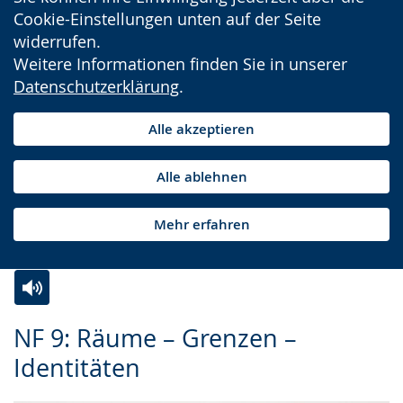
Cookie-Einstellungen unten auf der Seite
widerrufen.
Weitere Informationen finden Sie in unserer
Datenschutzerklärung
.
Alle akzeptieren
Alle ablehnen
Mehr erfahren
Zur
Aktiviere
Ein
NF 9: Räume – Grenzen –
Leichten
Audio-
Video
Identitäten
Sprache
Unterstützung.
in
wechseln.
Deutscher