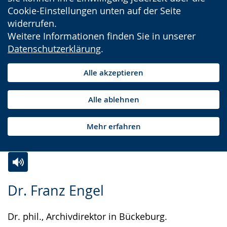
Cookie-Einstellungen unten auf der Seite
widerrufen.
Weitere Informationen finden Sie in unserer
Datenschutzerklärung
.
Alle akzeptieren
Alle ablehnen
Mehr erfahren
Zur
Aktiviere
Ein
Dr. Franz Engel
Leichten
Audio-
Video
Sprache
Unterstützung.
in
Dr. phil., Archivdirektor in Bückeburg.
wechseln.
Deutscher