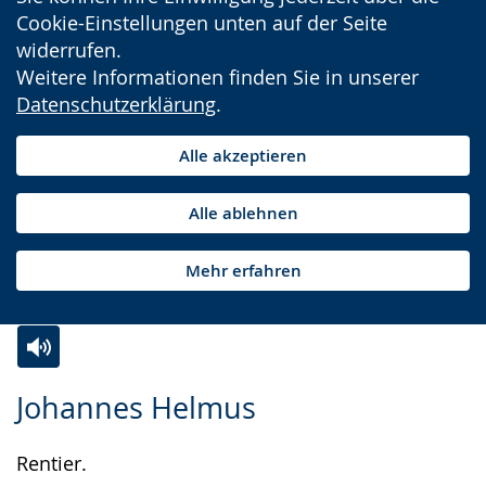
Cookie-Einstellungen unten auf der Seite
widerrufen.
Weitere Informationen finden Sie in unserer
Datenschutzerklärung
.
Alle akzeptieren
Alle ablehnen
Mehr erfahren
Zur
Aktiviere
Ein
Johannes Helmus
Leichten
Audio-
Video
Sprache
Unterstützung.
in
Rentier.
wechseln.
Deutscher