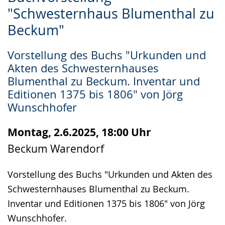
Leichten
Audio-
Video
"Schwesternhaus Blumenthal zu
Sprache
Unterstützung.
in
Beckum"
wechseln.
Deutscher
Gebärdensprache
Vorstellung des Buchs "Urkunden und
wird
Akten des Schwesternhauses
angezeigt.
Blumenthal zu Beckum. Inventar und
Editionen 1375 bis 1806" von Jörg
Wunschhofer
Montag, 2.6.2025, 18:00 Uhr
Beckum Warendorf
Vorstellung des Buchs "Urkunden und Akten des
Schwesternhauses Blumenthal zu Beckum.
Inventar und Editionen 1375 bis 1806" von Jörg
Wunschhofer.