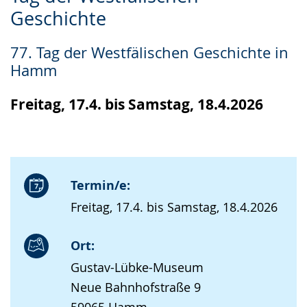
Leichten
Audio-
Video
Geschichte
Sprache
Unterstützung.
in
wechseln.
Deutscher
77. Tag der Westfälischen Geschichte in
Gebärdensprache
Hamm
wird
angezeigt.
Freitag, 17.4. bis Samstag, 18.4.2026
Termin/e:
Freitag, 17.4. bis Samstag, 18.4.2026
Ort:
Gustav-Lübke-Museum
Neue Bahnhofstraße 9