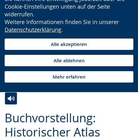
Cookie-Einstellungen unten auf der Seite
widerrufen.
Weitere Informationen finden Sie in unserer
Datenschutzerklärung
.
Alle akzeptieren
Alle ablehnen
Mehr erfahren
Zur
Aktiviere
Ein
Buchvorstellung:
Leichten
Audio-
Video
Sprache
Unterstützung.
in
Historischer Atlas
wechseln.
Deutscher