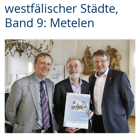
westfälischer Städte,
Gebärdensprache
wird
Band 9: Metelen
angezeigt.