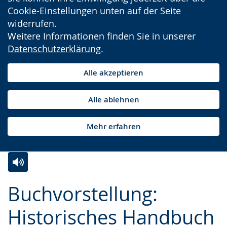
Cookie-Einstellungen unten auf der Seite
widerrufen.
Weitere Informationen finden Sie in unserer
Datenschutzerklärung
.
Alle akzeptieren
Alle ablehnen
Mehr erfahren
Zur
Aktiviere
Ein
Buchvorstellung:
Leichten
Audio-
Video
Sprache
Unterstützung.
in
Historisches Handbuch
wechseln.
Deutscher