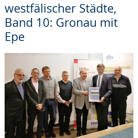
westfälischer Städte,
Gebärdensprache
wird
Band 10: Gronau mit
angezeigt.
Epe