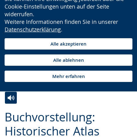
Cookie-Einstellungen unten auf der Seite
widerrufen.
Weitere Informationen finden Sie in unserer
Datenschutzerklärung
.
Alle akzeptieren
Alle ablehnen
Mehr erfahren
Zur
Aktiviere
Ein
Buchvorstellung:
Leichten
Audio-
Video
Sprache
Unterstützung.
in
Historischer Atlas
wechseln.
Deutscher