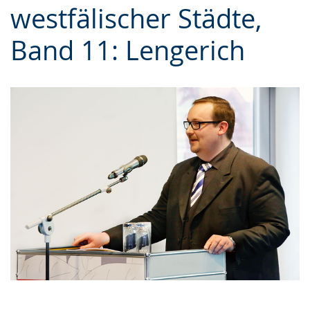
westfälischer Städte,
Gebärdensprache
wird
Band 11: Lengerich
angezeigt.