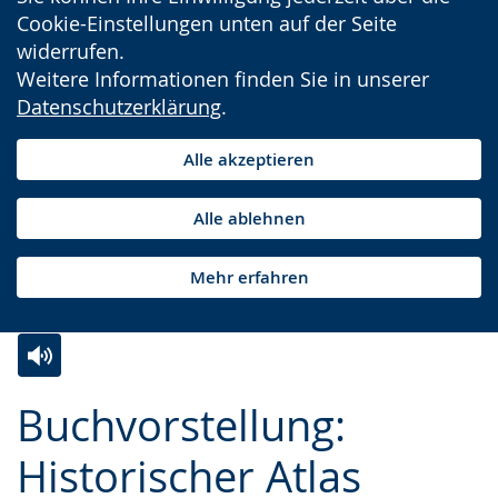
Cookie-Einstellungen unten auf der Seite
widerrufen.
Weitere Informationen finden Sie in unserer
Datenschutzerklärung
.
Alle akzeptieren
Alle ablehnen
Mehr erfahren
Zur
Aktiviere
Ein
Buchvorstellung:
Leichten
Audio-
Video
Sprache
Unterstützung.
in
Historischer Atlas
wechseln.
Deutscher