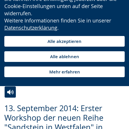
Cookie-Einstellungen unten auf der Seite
widerrufen.
Weitere Informationen finden Sie in unserer
Datenschutzerklärung
.
Alle akzeptieren
Alle ablehnen
Mehr erfahren
Zur
Aktiviere
Ein
13. September 2014: Erster
Leichten
Audio-
Video
Workshop der neuen Reihe
Sprache
Unterstützung.
in
"Sandstein in Westfalen" in
wechseln.
Deutscher