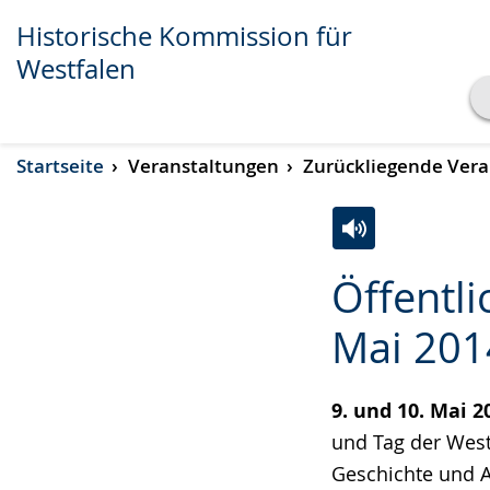
Historische Kommission für
Westfalen
Transkript anzeigen
Startseite
Veranstaltungen
Zurückliegende Vera
Abspielen
Pausieren
Zur
Aktiviere
Ein
Öffentli
Leichten
Audio-
Video
Sprache
Unterstützung.
in
Mai 2014
wechseln.
Deutscher
Gebärdensprach
9. und 10. Mai 2
wird
und Tag der West
angezeigt.
Geschichte und A