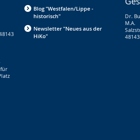
Ges
Blog "Westfalen/Lippe -
historisch"
Dr. Bu
M.A.
Newsletter "Neues aus der
Salzs
 48143
HiKo"
48143
-
für
latz