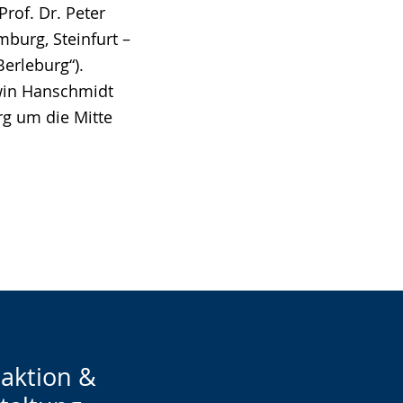
Prof. Dr. Peter
mburg, Steinfurt –
erleburg“).
lwin Hanschmidt
g um die Mitte
aktion &