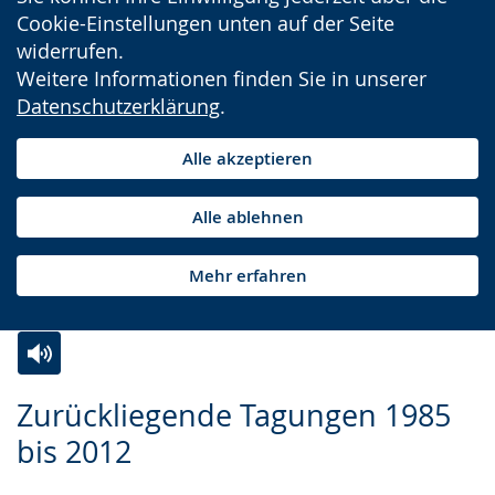
Cookie-Einstellungen unten auf der Seite
widerrufen.
Weitere Informationen finden Sie in unserer
Datenschutzerklärung
.
Alle akzeptieren
Alle ablehnen
Mehr erfahren
Zur
Aktiviere
Ein
Zurückliegende Tagungen 1985
Leichten
Audio-
Video
bis 2012
Sprache
Unterstützung.
in
wechseln.
Deutscher