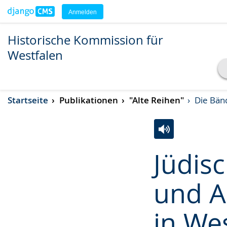
Anmelden
Historische Kommission für
Westfalen
Transkript anzeigen
Startseite
Publikationen
"Alte Reihen"
Die Bänd
Abspielen
Pausieren
Zur
Aktiviere
Ein
Jüdis
Leichten
Audio-
Video
Sprache
Unterstützung.
in
und A
wechseln.
Deutscher
Gebärdensprach
in We
wird