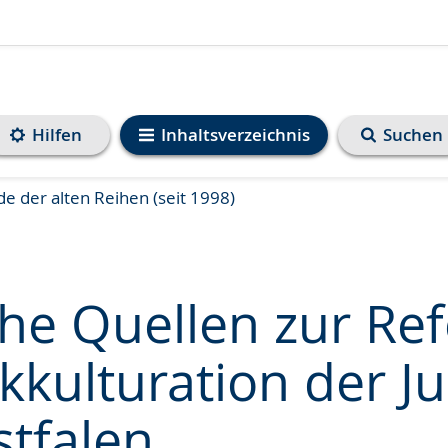
Hilfen
Inhaltsverzeichnis
Suchen
e der alten Reihen (seit 1998)
che Quellen zur Re
kkulturation der J
e
stfalen