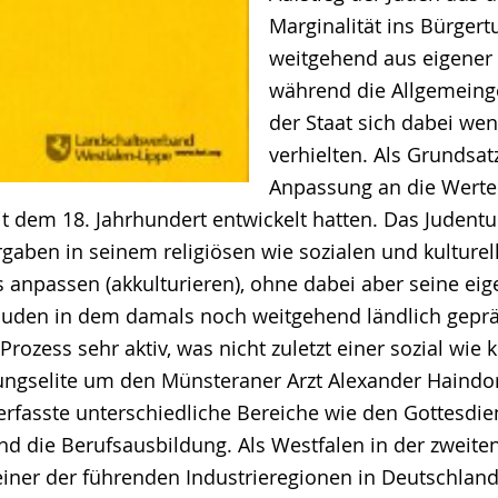
Marginalität ins Bürger
weitgehend aus eigener
während die Allgemeing
der Staat sich dabei weni
verhielten. Als Grundsatz
Anpassung an die Werte
it dem 18. Jahrhundert entwickelt hatten. Das Judentu
gaben in seinem religiösen wie sozialen und kulturel
s anpassen (akkulturieren), ohne dabei aber seine eig
Juden in dem damals noch weitgehend ländlich gepr
rozess sehr aktiv, was nicht zuletzt einer sozial wie k
ungselite um den Münsteraner Arzt Alexander Haindo
erfasste unterschiedliche Bereiche wie den Gottesdien
nd die Berufsausbildung. Als Westfalen in der zweiten
einer der führenden Industrieregionen in Deutschland