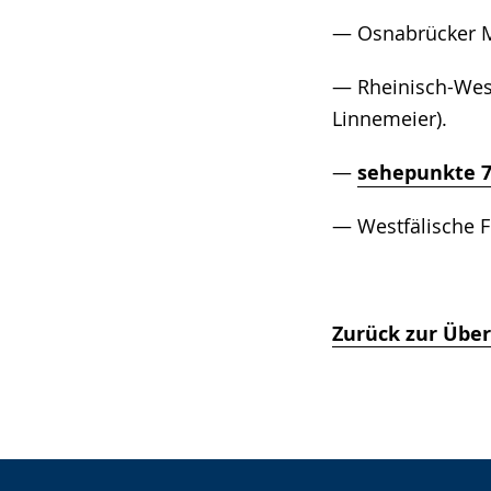
— Osnabrücker Mit
— Rheinisch-Westf
Linnemeier).
—
sehepunkte 7 
— Westfälische Fo
Zurück zur Über