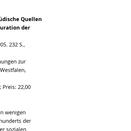
Jüdische Quellen
uration der
5. 232 S.,
hungen zur
 Westfalen,
 Preis: 22,00
 in wenigen
rhunderts der
er sozialen