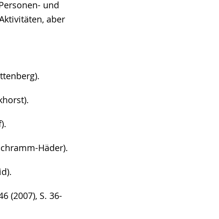
 Personen- und
ktivitäten, aber
ttenberg).
khorst).
).
 Schramm-Häder).
d).
 (2007), S. 36-