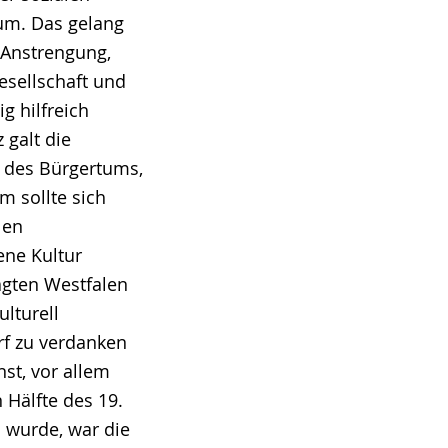
tum. Das gelang
 Anstrengung,
esellschaft und
g hilfreich
 galt die
 des Bürgertums,
m sollte sich
len
ene Kultur
ägten Westfalen
ulturell
rf zu verdanken
st, vor allem
 Hälfte des 19.
 wurde, war die