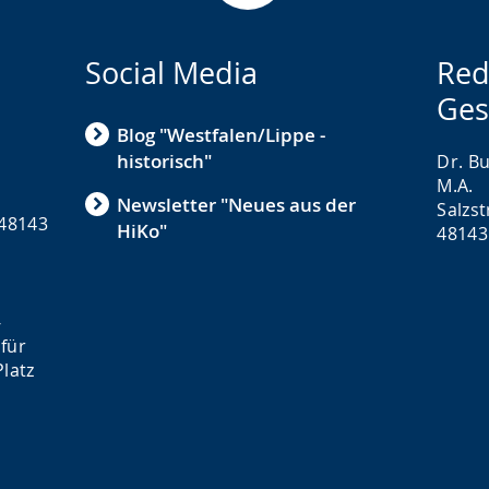
Social Media
Red
Ges
Blog "Westfalen/Lippe -
historisch"
Dr. Bu
M.A.
Newsletter "Neues aus der
Salzs
 48143
HiKo"
48143
-
für
latz